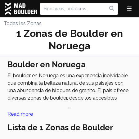
Todas las Zonas
1 Zonas de Boulder en
Noruega
Boulder en Noruega
El boulder en Noruega es una experiencia inolvidable
que combina la belleza natural de sus paisajes con
una abundancia de bloques de granito. El país ofrece
diversas zonas de boulder, desde los accesibles
lugares urbanos en Oslo hasta las majestuosas áreas
...
remotas en el Círculo Ártico. Lofoten, famosa por sus
Read more
impresionantes fiordos y montañas, es un destino
Lista de 1 Zonas de Boulder
popular en verano, ofreciendo problemas desafiantes
y paisajes espectaculares. Regiones del sur como