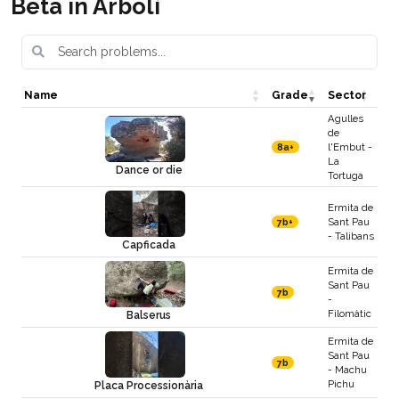
Beta in Arbolí
Name
Grade
Sector
Agulles
de
l'Embut -
8a+
La
Dance or die
Tortuga
Ermita de
Sant Pau
7b+
- Talibans
Capficada
Ermita de
Sant Pau
7b
-
Filomàtic
Balserus
Ermita de
Sant Pau
7b
- Machu
Pichu
Placa Processionària