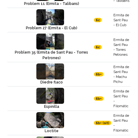
- Talibans
Problem 11 (Ermita - Talibans)
Ermita de
Sant Pau
6c
- El Cub
Problem 27 (Ermita - El Cub)
Ermita de
Sant Pau
6c
- Torres
Problem 35 (Ermita de Sant Pau - Torres
Petrones
Petrones)
Ermita de
Sant Pau
6b+
- Machu
Pichu
Diedre flaco
Ermita de
Sant Pau
6b+
-
Filomàtic
Espinilla
Ermita de
Sant Pau
6b+ (sit)
-
Filomàtic
Loctite