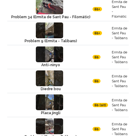
Ermita de
Sant Pau
6b+
-
Filomàtic
Problem 34 (Ermita de Sant Pau - Filomàtic)
Ermita de
Sant Pau
6b+
- Talibans
Problem 9 (Ermita - Talibans)
Ermita de
Sant Pau
6b
- Talibans
Anti-ninyo
Ermita de
Sant Pau
6b
- Talibans
Diedre bou
Ermita de
Sant Pau
6b (sit)
- Talibans
Placa jingli
Ermita de
Sant Pau
6b
- Talibans