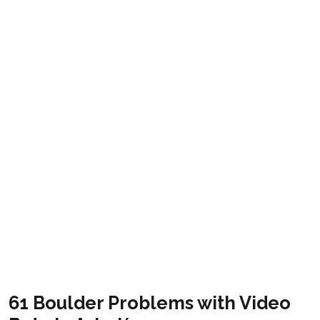
Bloc. Muntanyes de
Prades
Get it
61 Boulder Problems with Video