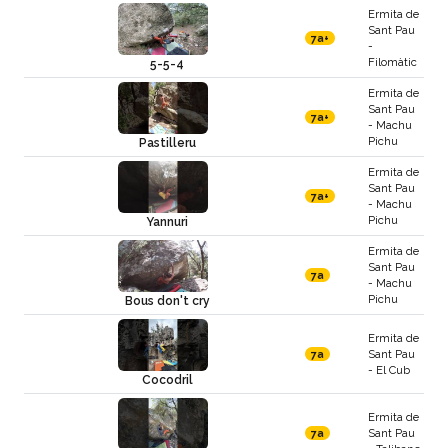
Ermita de
Sant Pau
7a+
-
Filomàtic
5-5-4
Ermita de
Sant Pau
7a+
- Machu
Pichu
Pastilleru
Ermita de
Sant Pau
7a+
- Machu
Pichu
Yannuri
Ermita de
Sant Pau
7a
- Machu
Pichu
Bous don't cry
Ermita de
Sant Pau
7a
- El Cub
Cocodril
Ermita de
Sant Pau
7a