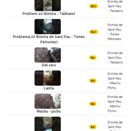
Ermita de
Sant Pau
6c+
- Talibans
Problem 10 (Ermita - Talibans)
Ermita de
Sant Pau
6c+
- Torres
Problema 22 (Ermita de Sant Pau - Torres
Petrones
Petrones)
Ermita de
Sant Pau
6c
- Talibans
Del sevi
Ermita de
Sant Pau
6c
- Machu
Pichu
Larita
Ermita de
Sant Pau
6c
- Machu
Pichu
Machu - pichu
Ermita de
Sant Pau
6c