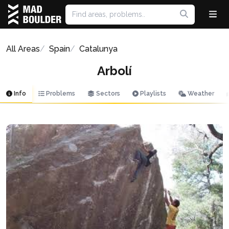
All Areas
Spain
Catalunya
Arbolí
Info
Problems
Sectors
Playlists
Weather