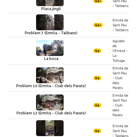
Sant Pau
6a+
- Talibans
Placa jingli
Ermita de
Sant Pau
6a+
- Talibans
Problem 7 (Ermita - Talibans)
Agulles
de
l'Embut -
6a
La
La boca
Tortuga
Ermita de
Sant Pau
- Club
6a
dels
Problem 10 (Ermita - Club dels Parats)
Parats
Ermita de
Sant Pau
- Club
6a
dels
Problem 12 (Ermita - Club dels Parats)
Parats
Ermita de
Sant Pau
6a
- Talibans