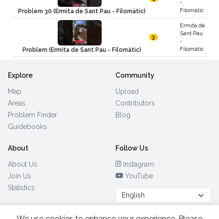
-
Filomàtic
Problem 30 (Ermita de Sant Pau - Filomàtic)
Ermita de
Sant Pau
3
-
Filomàtic
Problem (Ermita de Sant Pau - Filomàtic)
Explore
Community
Map
Upload
Areas
Contributors
Problem Finder
Blog
Guidebooks
About
Follow Us
About Us
Instagram
Join Us
YouTube
Statistics
We use cookies to enhance your experience. Please
Browse by Country
(28)