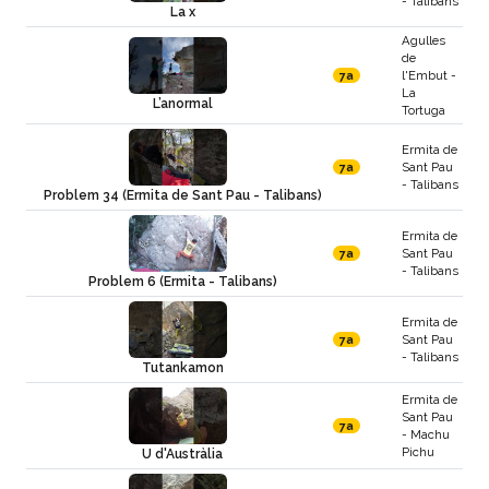
- Talibans
La x
Agulles
de
l'Embut -
7a
La
L’anormal
Tortuga
Ermita de
Sant Pau
7a
- Talibans
Problem 34 (Ermita de Sant Pau - Talibans)
Ermita de
Sant Pau
7a
- Talibans
Problem 6 (Ermita - Talibans)
Ermita de
Sant Pau
7a
- Talibans
Tutankamon
Ermita de
Sant Pau
7a
- Machu
Pichu
U d'Austràlia