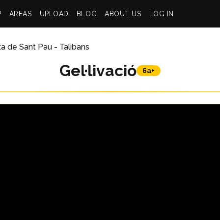
P
AREAS
UPLOAD
BLOG
ABOUT US
LOG IN
ta de Sant Pau - Talibans
Gel·livació
6a+