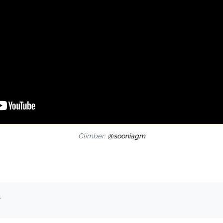
Climber:
@sooniagm
.