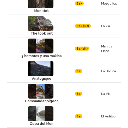
Mosquitos
8a+
Mon tiet
La vía
8a+ (sit)
The look out
Manjus
8a (sit)
Place
3 hombres y una makina
La Badina
8a
Analogique
La Vía
8a
Commander pigeon
El Anfibio
8a
Copa del Mon