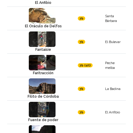
El Anfibio
Santa
7b
Bárbara
El Oráculo de Delfos
El Bulevar
7b
Fantaisie
Peche
7b (sit)
melba
Faritracción
La Badina
7b
Filito de Córdoba
El Anfibio
7b
Fuente de poder