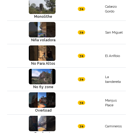
Cabezo
7a
Gordo
Monolithe
San Miguel
7a
Niña voladora
El Anfibio
7a
No Para Altos
La
7a
bandereta
No fly zone
Manjus
7a
Place
Overload
Camineros
7a