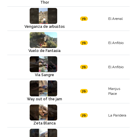
Thor
El Arenal
7b
Venganza de arbustos
El Anfibio
7b
Vuelo de Fantasia
El Anfibio
7b
Vía Sangre
Manjus
7b
Place
Way out of the jam
La Paridera
7b
Zeta Blanca