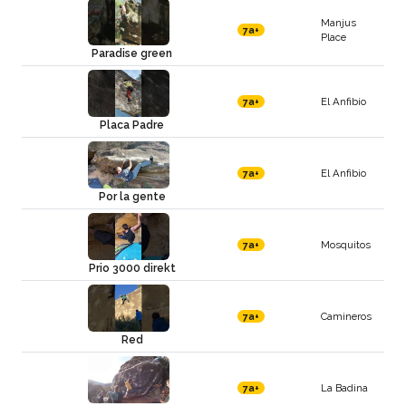
Manjus
7a+
Place
Paradise green
El Anfibio
7a+
Placa Padre
El Anfibio
7a+
Por la gente
Mosquitos
7a+
Prio 3000 direkt
Camineros
7a+
Red
La Badina
7a+