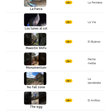
La Paridera
7b+
La Parca
La Vía
7b+
Los lunes al sol
El Bulevar
7b+
Maestro Shifu
Peche
7b+
melba
Monumentum
La
7b+
bandereta
No fail zone
El Anfibio
7b+
The egg