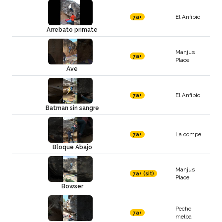
El Anfibio
7a+
Arrebato primate
Manjus
7a+
Place
Ave
El Anfibio
7a+
Batman sin sangre
La compe
7a+
Bloque Abajo
Manjus
7a+ (sit)
Place
Bowser
Peche
7a+
melba