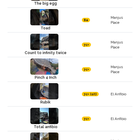
The big egg
Manjus
8a
Place
Toad
Manjus
7c+
Place
Count to infinity twice
Manjus
7c+
Place
Pinch 4 Inch
El Anfibio
7c+ (sit)
Rubik
El Anfibio
7c+
Total anfibio