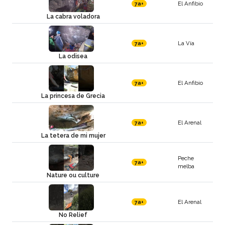
El Anfibio
7a+
La cabra voladora
La Vía
7a+
La odisea
El Anfibio
7a+
La princesa de Grecia
El Arenal
7a+
La tetera de mi mujer
Peche
7a+
melba
Nature ou culture
El Arenal
7a+
No Relief