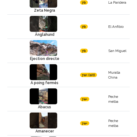
La Paridera
7b
Zeta Negra
El Anfibio
7b
Änglahund
San Miguel
7b
Èjection directe
Muralla
7a+ (sit)
China
A poing fermés
Peche
7a+
melba
Abacus
Peche
7a+
melba
Amanecer