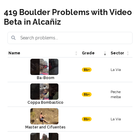
419 Boulder Problems with Video
Beta in Alcañiz
Name
Grade
Sector
La Vía
8b+
Ba-Boom
Peche
8b+
melba
Coppa Bombastico
La Vía
8b+
Master and Cifuentes