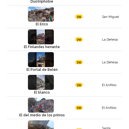
Duotriphobie
San Miguel
7a
El Erizo
La Dehesa
7a
El Finlandes herrante
La Dehesa
7a
El Portal de Belén
El Anfibio
7a
El blanco
El Anfibio
7a
El del medio de los primos
Santa