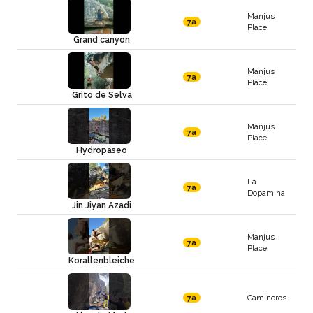
Manjus
7a
Place
Grand canyon
Manjus
7a
Place
Grito de Selva
Manjus
7a
Place
Hydropaseo
La
7a
Dopamina
Jin Jiyan Azadi
Manjus
7a
Place
Korallenbleiche
Camineros
7a