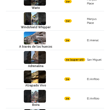
7a+
Place
Wario
Manjus
7a+
Place
Windshield Whipper
El Arenal
7a
A través de los huecos
San Miguel
7a (super sit)
Adrenalina
El Anfibio
7a
Atrapado Vivo
El Anfibio
7a
Boira