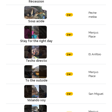
Rècession
Peche
7a+
melba
Sous acide
Manjus
7a+
Place
Stay for the right day
El Anfibio
7a+
Techo directo
Manjus
7a+
Place
To the outside
San Miguel
7a+
Volando voy
Manjus