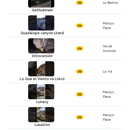
La Badina
7b
Gethsémani
Manjus
7b
Place
Guadalope canyon stand
Val de
7b
Sincesta
Introversiòn
La Vía
7b
Lo Que el Viento se Llevó
Manjus
7b
Place
Lunacy
Manjus
7b
Place
Lunatron