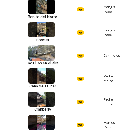
Manjus
7a
Place
Bonito del Norte
Manjus
7a
Place
Bowser
Camineros
7a
Castillos en el aire
Peche
7a
melba
Caña de azúcar
Peche
7a
melba
Cranberry
Manjus
7a
Place