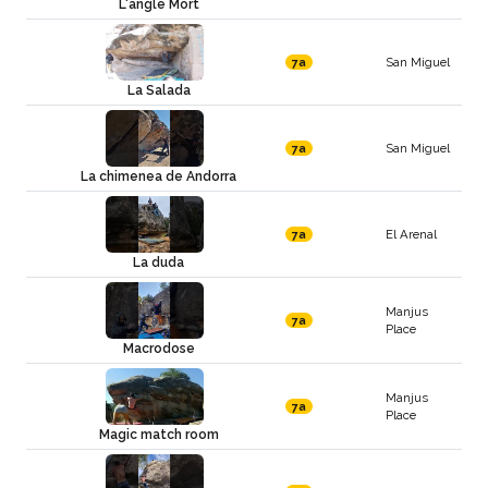
L'angle Mort
San Miguel
7a
La Salada
San Miguel
7a
La chimenea de Andorra
El Arenal
7a
La duda
Manjus
7a
Place
Macrodose
Manjus
7a
Place
Magic match room