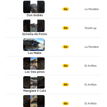
La Paridera
8a
Don Andrés
Studio 54
8a
Estrella de Porno
La Paridera
8a
Los Makis
El Anfibio
8a
Los tres pinos
El Anfibio
8A
Mangiare il Culo
El Anfibio
8a