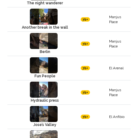
The night wanderer
Manjus
7b+
Place
Another break in the wall
Manjus
7b+
Place
Berlin
El Arenal
7b+
Fun People
Manjus
7b+
Place
Hydraulic press
El Anfibio
7b+
Jose’s Valley