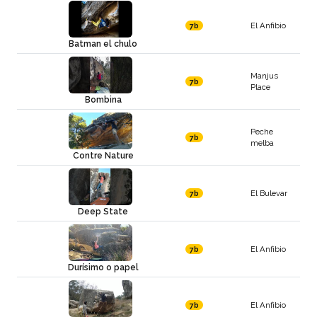
El Anfibio
7b
Batman el chulo
Manjus
7b
Place
Bombina
Peche
7b
melba
Contre Nature
El Bulevar
7b
Deep State
El Anfibio
7b
Durísimo o papel
El Anfibio
7b