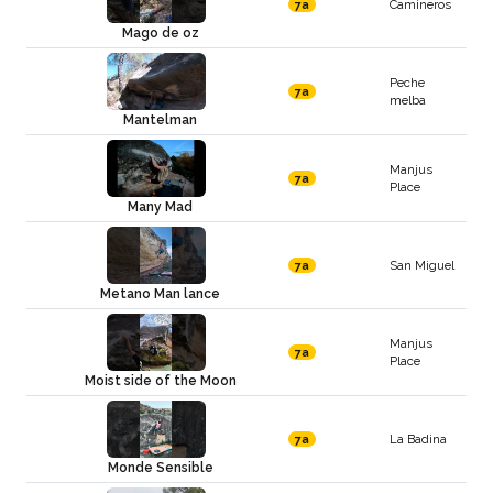
Camineros
7a
Mago de oz
Peche
7a
melba
Mantelman
Manjus
7a
Place
Many Mad
San Miguel
7a
Metano Man lance
Manjus
7a
Place
Moist side of the Moon
La Badina
7a
Monde Sensible