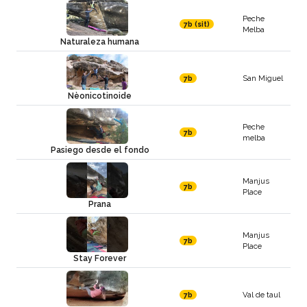
Peche
7b (sit)
Melba
Naturaleza humana
San Miguel
7b
Nèonicotinoide
Peche
7b
melba
Pasiego desde el fondo
Manjus
7b
Place
Prana
Manjus
7b
Place
Stay Forever
Val de taul
7b