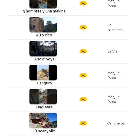
Manjus
7c
Place
3 hombres y una makina
La
7c
bandereta
Alto xico
La Vía
7c
Arrow boys
Manjus
7c
Place
Canguro
Manjus
7c
Place
Junglevral
Camineros
7c
L'Escanyolit