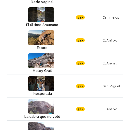
Dedo vaginal
Camineros
7a+
El último Araucano
El Anfibio
7a+
Espoo
El Arenal
7a+
Holey Grail
San Miguel
7a+
Inesperada
El Anfibio
7a+
La cabra que no voló