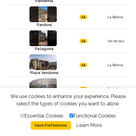
Pandemia
La Badina
7a
Pandora
Val de taul
7a
Patagonia
La Badina
7a
Place Vendome
El Anfibio
7a
We use cookies to enhance your experience. Please
Plan B
select the types of cookies you want to allow:
Val de taul
7a
Essential Cookies
Functional Cookies
Puerto nuclear
Learn More
Save Preferences