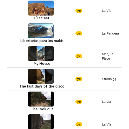
La Vía
7c
L'Esclafit
La Paridera
7c
Libertarias para los makis
Manjus
7c
Place
My House
Studio 54
7c
The last days of the disco
La vía
7c
The look out
La Vía
7c