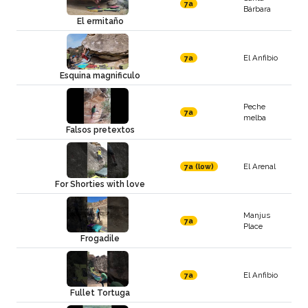
7a
Bárbara
El ermitaño
El Anfibio
7a
Esquina magnificulo
Peche
7a
melba
Falsos pretextos
El Arenal
7a (low)
For Shorties with love
Manjus
7a
Place
Frogadile
El Anfibio
7a
Fullet Tortuga