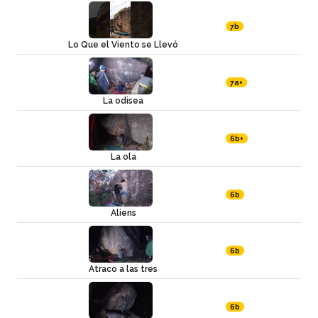
7b
Lo Que el Viento se Llevó
7a+
La odisea
6b+
La ola
6b
Aliens
6b
Atraco a las tres
6b