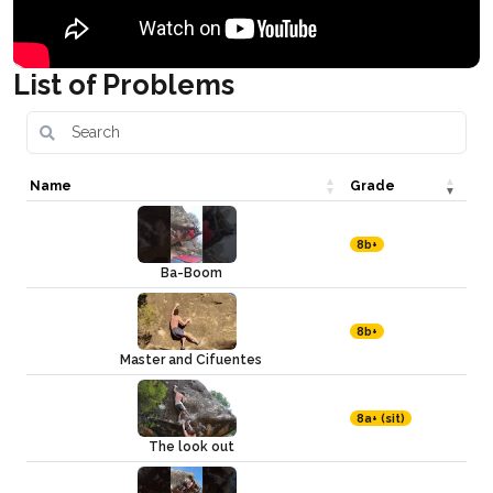
List of Problems
Name
Grade
8b+
Ba-Boom
8b+
Master and Cifuentes
8a+ (sit)
The look out