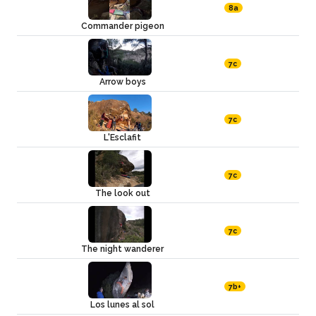
8a
Commander pigeon
7c
Arrow boys
7c
L'Esclafit
7c
The look out
7c
The night wanderer
7b+
Los lunes al sol