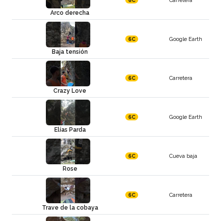
Arco derecha
Google Earth
6C
Baja tensión
Carretera
6C
Crazy Love
Google Earth
6C
Elías Parda
Cueva baja
6C
Rose
Carretera
6C
Trave de la cobaya