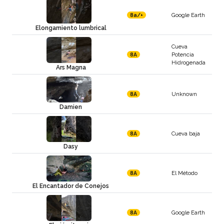
Google Earth
8a/+
Elongamiento lumbrical
Cueva
Potencia
8A
Hidrogenada
Ars Magna
Unknown
8A
Damien
Cueva baja
8A
Dasy
El Método
8A
El Encantador de Conejos
Google Earth
8A