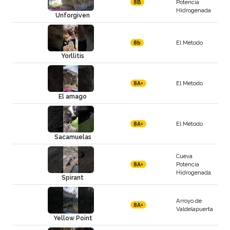
Potencia
8B
Hidrogenada
Unforgiven
El Método
8b
Yorllitis
El Método
8A+
El amago
El Método
8A+
Sacamuelas
Cueva
Potencia
8A+
Hidrogenada
Spirant
Arroyo de
8A+
Valdelapuerta
Yellow Point