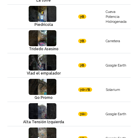
La torre
Cueva
Potencia
7B
Hidrogenada
Piedrícola
Carretera
7B
Tridedo Asesino
Google Earth
7B
Vlad el empalador
Solarium
7A+/B
Go Promo
Google Earth
7A+
Alta Tensión Izquierda