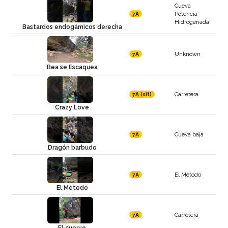
Cueva
Potencia
7A
Hidrogenada
Bastardos endogámicos derecha
Unknown
7A
Bea se Escaquea
Carretera
7A (sit)
Crazy Love
Cueva baja
7A
Dragón barbudo
El Método
7A
El Método
Carretera
7A
El cuervo