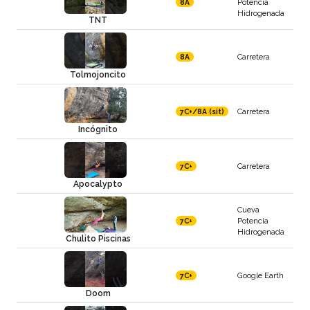
Potencia
8A
Hidrogenada
TNT
Carretera
8A
Tolmojoncito
Carretera
7C+/8A (sit)
Incógnito
Carretera
7C+
Apocalypto
Cueva
Potencia
7C+
Hidrogenada
Chulito Piscinas
Google Earth
7C+
Doom