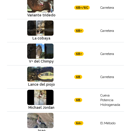
Carretera
6B+/6C
Variante tridedo
Carretera
6B+
La cobaya
Carretera
6B+
V+ del Chimpy
Carretera
6B
Lance del piojo
Cueva
Potencia
6B
Hidrogenada
Michael Jordan
El Método
6A+
Joao