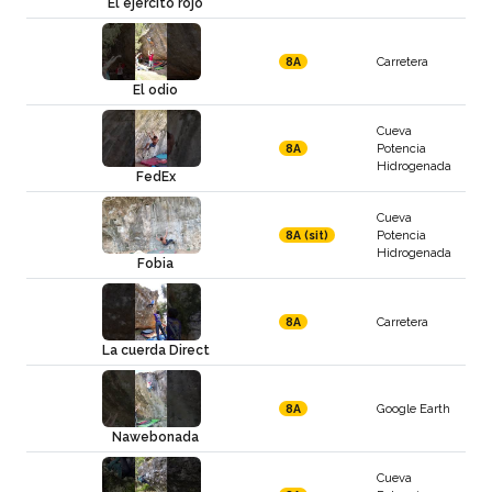
El ejército rojo
Carretera
8A
El odio
Cueva
Potencia
8A
Hidrogenada
FedEx
Cueva
Potencia
8A (sit)
Hidrogenada
Fobia
Carretera
8A
La cuerda Direct
Google Earth
8A
Nawebonada
Cueva