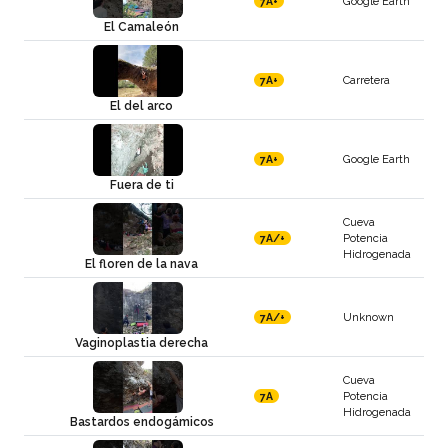
Google Earth
7A+
El Camaleón
Carretera
7A+
El del arco
Google Earth
7A+
Fuera de ti
Cueva
Potencia
7A/+
Hidrogenada
El floren de la nava
Unknown
7A/+
Vaginoplastia derecha
Cueva
Potencia
7A
Hidrogenada
Bastardos endogámicos