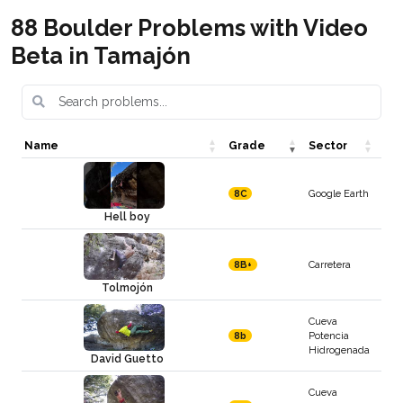
88 Boulder Problems with Video
Beta in Tamajón
Name
Grade
Sector
Google Earth
8C
Hell boy
Carretera
8B+
Tolmojón
Cueva
Potencia
8b
Hidrogenada
David Guetto
Cueva