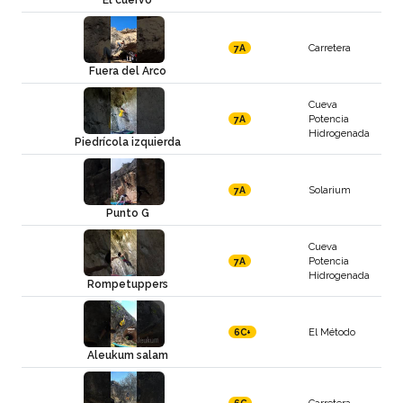
Carretera
7A
Fuera del Arco
Cueva
Potencia
7A
Hidrogenada
Piedrícola izquierda
Solarium
7A
Punto G
Cueva
Potencia
7A
Hidrogenada
Rompetuppers
El Método
6C+
Aleukum salam
Carretera
6C