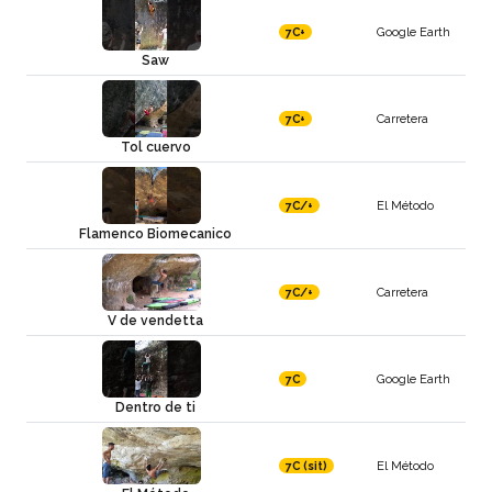
Google Earth
7C+
Saw
Carretera
7C+
Tol cuervo
El Método
7C/+
Flamenco Biomecanico
Carretera
7C/+
V de vendetta
Google Earth
7C
Dentro de ti
El Método
7C (sit)