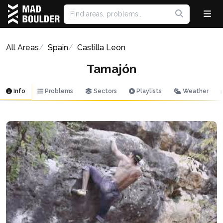
All Areas
Spain
Castilla Leon
Tamajón
Info
Problems
Sectors
Playlists
Weather