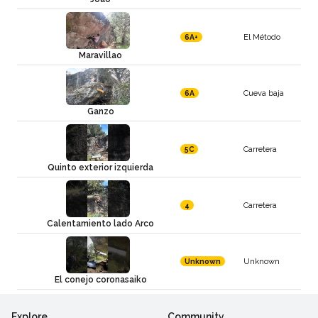
El Método
6A+
Maravillao
Cueva baja
6A
Ganzo
Carretera
5C
Quinto exterior izquierda
Carretera
4
Calentamiento lado Arco
Unknown
Unknown
El conejo coronasaiko
Explore
Community