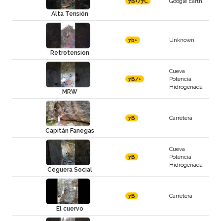
Google Earth
7B+/7C
Alta Tensión
Unknown
7b+
Retrotension
Cueva
Potencia
7B/+
Hidrogenada
MRW
Carretera
7B
Capitán Fanegas
Cueva
Potencia
7B
Hidrogenada
Ceguera Social
Carretera
7B
El cuervo