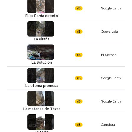
Google Earth
7B
Elías Parda directo
Cueva baja
7B
La Piraña
El Método
7B
La Solución
Google Earth
7B
La eterna promesa
Google Earth
7B
La matanza de Texas
Carretera
7B