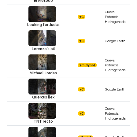
El Método
Cueva
Potencia
7C
Hidrogenada
Looking for Judas
Google Earth
7C
Lorenzo's oil
Cueva
Potencia
7C (dyno)
Hidrogenada
Michael Jordan
Google Earth
7C
Quercus ilex
Cueva
Potencia
7C
Hidrogenada
TNT recto