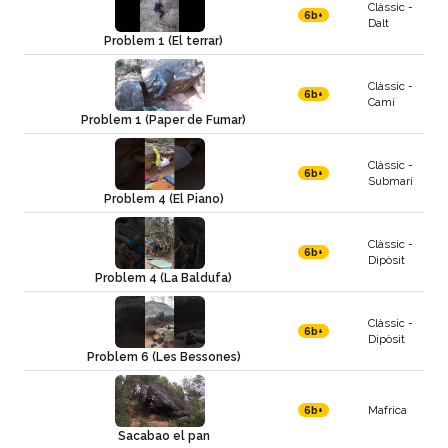
Clàssic -
6b+
Dalt
Problem 1 (El terrar)
Clàssic -
6b+
Camí
Problem 1 (Paper de Fumar)
Clàssic -
6b+
Submarí
Problem 4 (El Piano)
Clàssic -
6b+
Dipòsit
Problem 4 (La Baldufa)
Clàssic -
6b+
Dipòsit
Problem 6 (Les Bessones)
Mafrica
6b+
Sacabao el pan