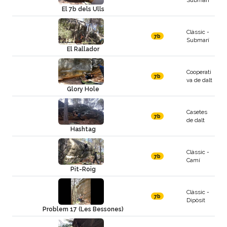
Submarí
El 7b dels Ulls
Clàssic -
7b
Submarí
El Rallador
Cooperati
7b
va de dalt
Glory Hole
Casetes
7b
de dalt
Hashtag
Clàssic -
7b
Camí
Pit-Roig
Clàssic -
7b
Dipòsit
Problem 17 (Les Bessones)