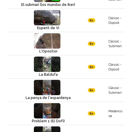
El submarí (los mundos de Iker)
Clàssic -
6c
Dipòsit
Esperit de Vi
Clàssic -
6c
Submarí
L'Opositor
Clàssic -
6c
Dipòsit
La Baldufa
Clàssic -
6c
Submarí
La penya de l'espardenya
Mallenco
6c
sa
Problem 1 (El Dofí)