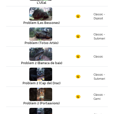
L'Ullal
Clàssic -
5
Dipòsit
Problem (Les Bessones)
Clàssic -
5
Submarí
Problem (Totxo Artés)
Clàssic
5
Problem 2 (Barraca de baix)
Clàssic -
5
Submarí
Problem 2 (Cap del Drac)
Clàssic -
5
Camí
Problem 2 (Portaavions)