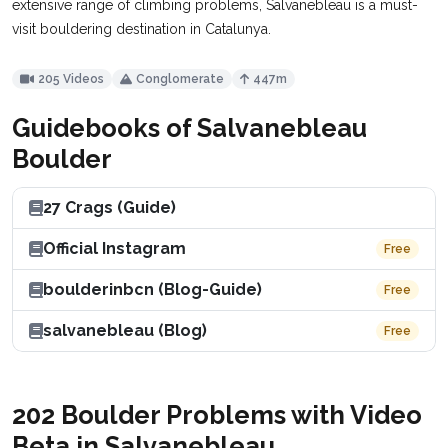
extensive range of climbing problems, Salvanebleau is a must-
visit bouldering destination in Catalunya.
205 Videos
Conglomerate
447m
Guidebooks of Salvanebleau
Boulder
27 Crags (Guide)
Official Instagram
Free
boulderinbcn (Blog-Guide)
Free
salvanebleau (Blog)
Free
202 Boulder Problems with Video
Beta in Salvanebleau