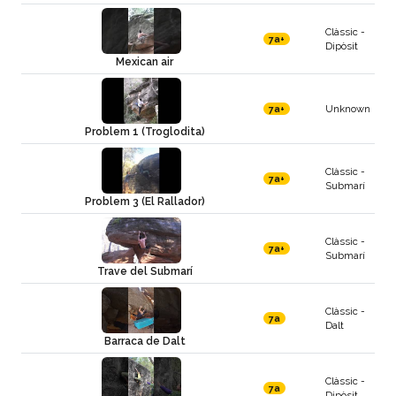
Clàssic -
7a+
Dipòsit
Mexican air
Unknown
7a+
Problem 1 (Troglodita)
Clàssic -
7a+
Submarí
Problem 3 (El Rallador)
Clàssic -
7a+
Submarí
Trave del Submarí
Clàssic -
7a
Dalt
Barraca de Dalt
Clàssic -
7a
Dipòsit