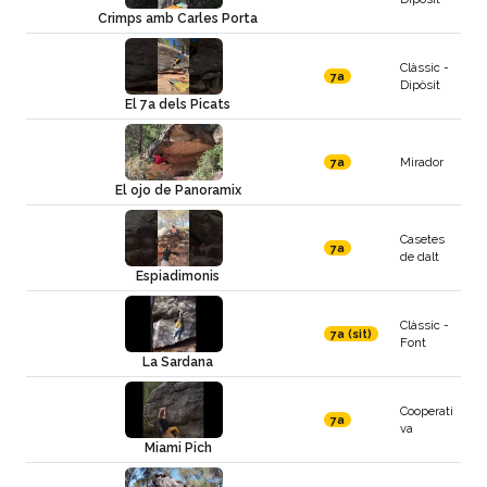
Crimps amb Carles Porta
Clàssic -
7a
Dipòsit
El 7a dels Picats
Mirador
7a
El ojo de Panoramix
Casetes
7a
de dalt
Espiadimonis
Clàssic -
7a (sit)
Font
La Sardana
Cooperati
7a
va
Miami Pich