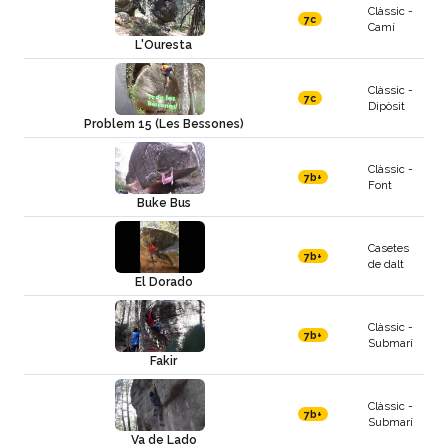
Clàssic -
7c
Camí
L'Ouresta
Clàssic -
7c
Dipòsit
Problem 15 (Les Bessones)
Clàssic -
7b+
Font
Buke Bus
Casetes
7b+
de dalt
El Dorado
Clàssic -
7b+
Submarí
Fakir
Clàssic -
7b+
Submarí
Va de Lado