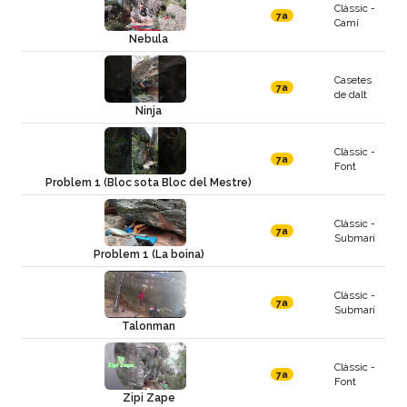
Clàssic -
7a
Camí
Nebula
Casetes
7a
de dalt
Ninja
Clàssic -
7a
Font
Problem 1 (Bloc sota Bloc del Mestre)
Clàssic -
7a
Submarí
Problem 1 (La boina)
Clàssic -
7a
Submarí
Talonman
Clàssic -
7a
Font
Zipi Zape