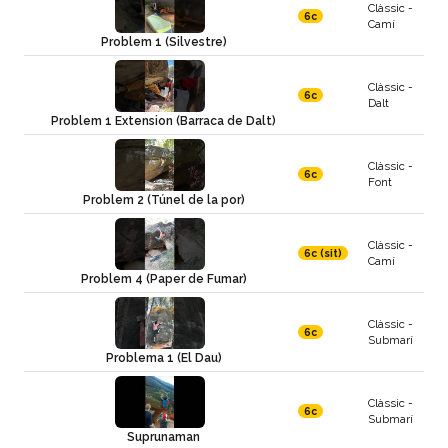
Clàssic -
6c
Camí
Problem 1 (Silvestre)
Clàssic -
6c
Dalt
Problem 1 Extension (Barraca de Dalt)
Clàssic -
6c
Font
Problem 2 (Túnel de la por)
Clàssic -
6c (sit)
Camí
Problem 4 (Paper de Fumar)
Clàssic -
6c
Submarí
Problema 1 (El Dau)
Clàssic -
6c
Submarí
Suprunaman