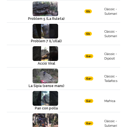
Clàssic -
6b
Submarí
Problem 5 (La Ruleta)
Clàssic -
6b
Submarí
Problem 7 (L'Ullal)
Clàssic -
6a+
Dipòsit
Acció Viral
Clàssic -
6a+
Tallafocs
La Sipia (sense mans)
Mafrica
6a+
Pan con polla
Clàssic -
6a+
Submarí