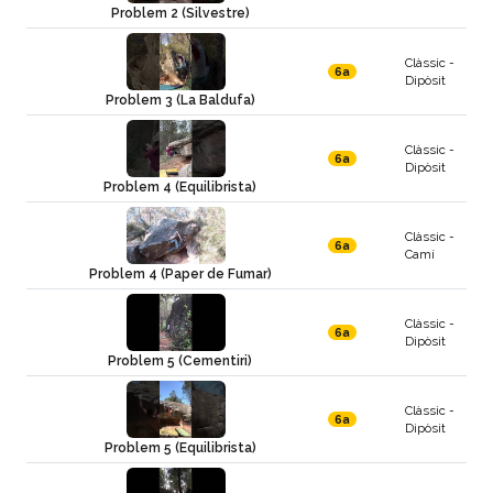
Problem 2 (Silvestre)
Clàssic -
6a
Dipòsit
Problem 3 (La Baldufa)
Clàssic -
6a
Dipòsit
Problem 4 (Equilibrista)
Clàssic -
6a
Camí
Problem 4 (Paper de Fumar)
Clàssic -
6a
Dipòsit
Problem 5 (Cementiri)
Clàssic -
6a
Dipòsit
Problem 5 (Equilibrista)