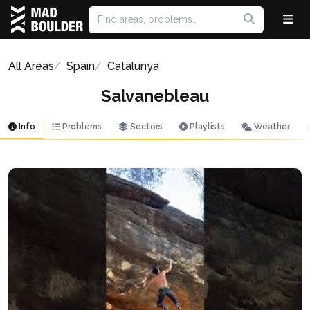
All Areas
Spain
Catalunya
Salvanebleau
Info
Problems
Sectors
Playlists
Weather