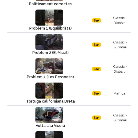
Políticament correctes
Clàssic -
6a+
Dipòsit
Problem 1 (Equilibrista)
Clàssic -
6a+
Submarí
Problem 2 (El Missil)
Clàssic -
6a+
Dipòsit
Problem 7 (Les Bessones)
Mafrica
6a+
Tortuga californiana Dreta
Clàssic -
6a+
Submarí
Volta a la Visera