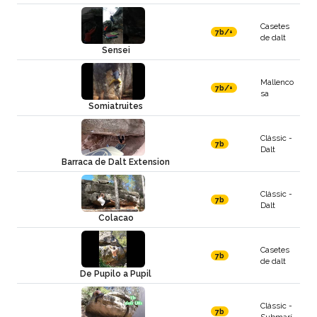
Casetes
7b/+
de dalt
Sensei
Mallenco
7b/+
sa
Somiatruites
Clàssic -
7b
Dalt
Barraca de Dalt Extension
Clàssic -
7b
Dalt
Colacao
Casetes
7b
de dalt
De Pupilo a Pupil
Clàssic -
7b