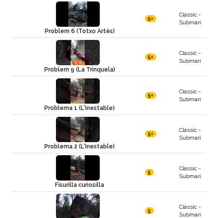
Clàssic -
5+
Submarí
Problem 6 (Totxo Artés)
Clàssic -
5+
Submarí
Problem 9 (La Trinquela)
Clàssic -
5+
Submarí
Problema 1 (L'Inestable)
Clàssic -
5+
Submarí
Problema 2 (L'Inestable)
Clàssic -
5
Submarí
Fisurilla curiosilla
Clàssic -
5
Submarí