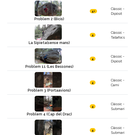
Clàssic -
4+
Dipòsit
Problem 2 (Bicis)
Clàssic -
4
Tallafocs
La Sipieta(sense mans)
Clàssic -
4
Dipòsit
Problem 11 (Les Bessones)
Clàssic -
4
Camí
Problem 3 (Portaavions)
Clàssic -
4
Submarí
Problem 4 (Cap del Drac)
Clàssic -
4
Submarí