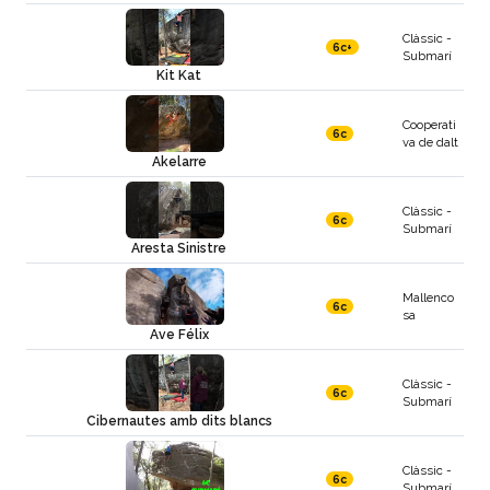
Clàssic -
6c+
Submarí
Kit Kat
Cooperati
6c
va de dalt
Akelarre
Clàssic -
6c
Submarí
Aresta Sinistre
Mallenco
6c
sa
Ave Félix
Clàssic -
6c
Submarí
Cibernautes amb dits blancs
Clàssic -
6c
Submarí