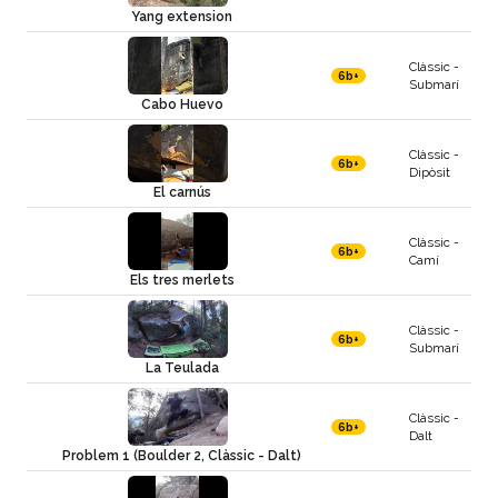
Yang extension
Clàssic -
6b+
Submarí
Cabo Huevo
Clàssic -
6b+
Dipòsit
El carnús
Clàssic -
6b+
Camí
Els tres merlets
Clàssic -
6b+
Submarí
La Teulada
Clàssic -
6b+
Dalt
Problem 1 (Boulder 2, Clàssic - Dalt)