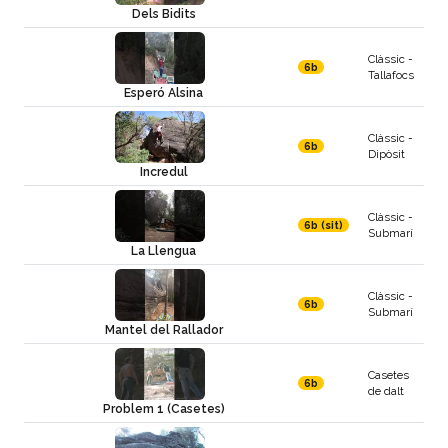
Dels Bidits
Clàssic -
6b
Tallafocs
Esperó Alsina
Clàssic -
6b
Dipòsit
Incredul
Clàssic -
6b (sit)
Submarí
La Llengua
Clàssic -
6b
Submarí
Mantel del Rallador
Casetes
6b
de dalt
Problem 1 (Casetes)