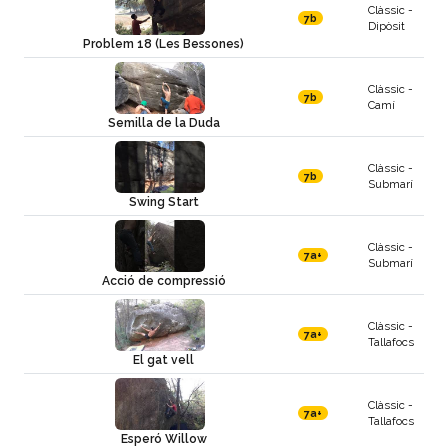
Clàssic -
7b
Dipòsit
Problem 18 (Les Bessones)
Clàssic -
7b
Camí
Semilla de la Duda
Clàssic -
7b
Submarí
Swing Start
Clàssic -
7a+
Submarí
Acció de compressió
Clàssic -
7a+
Tallafocs
El gat vell
Clàssic -
7a+
Tallafocs
Esperó Willow