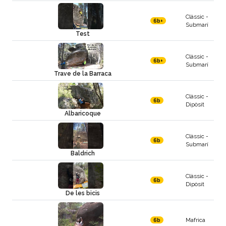
Clàssic -
6b+
Submarí
Test
Clàssic -
6b+
Submarí
Trave de la Barraca
Clàssic -
6b
Dipòsit
Albaricoque
Clàssic -
6b
Submarí
Baldrich
Clàssic -
6b
Dipòsit
De les bicis
Mafrica
6b