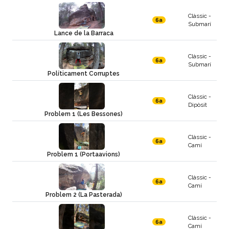
Clàssic -
6a
Submarí
Lance de la Barraca
Clàssic -
6a
Submarí
Políticament Corruptes
Clàssic -
6a
Dipòsit
Problem 1 (Les Bessones)
Clàssic -
6a
Camí
Problem 1 (Portaavions)
Clàssic -
6a
Camí
Problem 2 (La Pasterada)
Clàssic -
6a
Camí