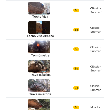
Clàssic -
6c
Submarí
Techo Visa
Clàssic -
6c
Submarí
Techo Visa directo
Clàssic -
6c
Submarí
Termòmetre
Clàssic -
6c
Submarí
Trave clàssica
Clàssic -
6c
Submarí
Trave invertida
Mirador
6c