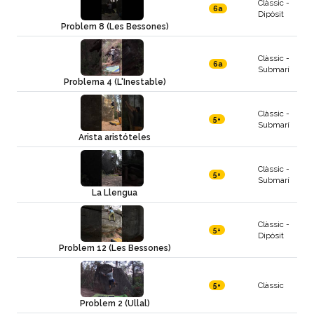
Clàssic -
6a
Dipòsit
Problem 8 (Les Bessones)
Clàssic -
6a
Submarí
Problema 4 (L'Inestable)
Clàssic -
5+
Submarí
Arista aristóteles
Clàssic -
5+
Submarí
La Llengua
Clàssic -
5+
Dipòsit
Problem 12 (Les Bessones)
Clàssic
5+
Problem 2 (Ullal)