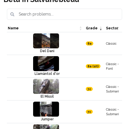
Name
Grade
Sector
Clàssic
8a
Del Dani
Clàssic -
8a (sit)
Font
Llamàntol d'or
Clàssic -
7c
Submarí
El Missil
Clàssic -
7c
Submarí
Jumper