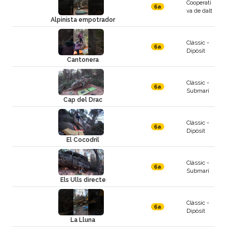
Cooperati
6a
va de dalt
Alpinista empotrador
Clàssic -
6a
Dipòsit
Cantonera
Clàssic -
6a
Submarí
Cap del Drac
Clàssic -
6a
Dipòsit
El Cocodril
Clàssic -
6a
Submarí
Els Ulls directe
Clàssic -
6a
Dipòsit
La Lluna