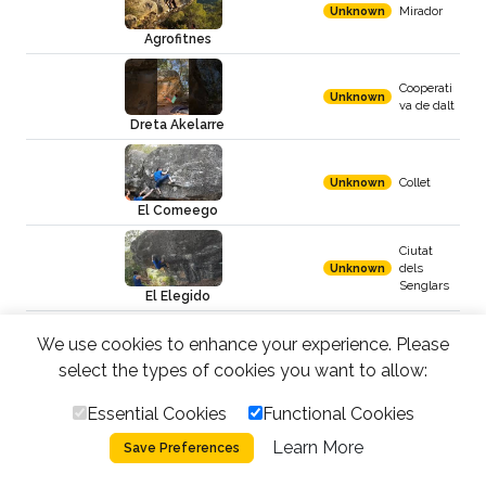
Mirador
Unknown
Agrofitnes
Cooperati
Unknown
va de dalt
Dreta Akelarre
Collet
Unknown
El Comeego
Ciutat
dels
Unknown
Senglars
El Elegido
We use cookies to enhance your experience. Please
Mallenco
Unknown
sa
select the types of cookies you want to allow:
El Fugitiu
Essential Cookies
Functional Cookies
Mallenco
Unknown
Learn More
Save Preferences
sa
El Fugitiu sit