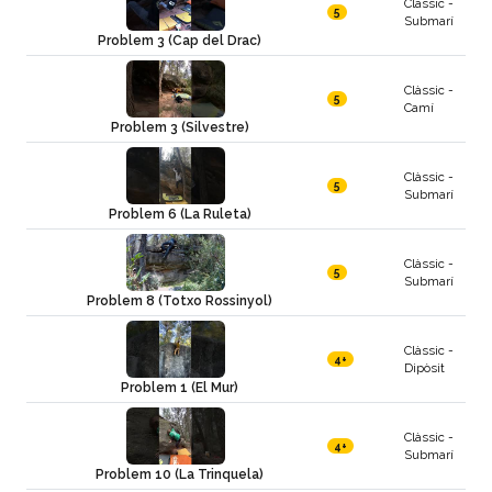
Clàssic -
5
Submarí
Problem 3 (Cap del Drac)
Clàssic -
5
Camí
Problem 3 (Silvestre)
Clàssic -
5
Submarí
Problem 6 (La Ruleta)
Clàssic -
5
Submarí
Problem 8 (Totxo Rossinyol)
Clàssic -
4+
Dipòsit
Problem 1 (El Mur)
Clàssic -
4+
Submarí
Problem 10 (La Trinquela)