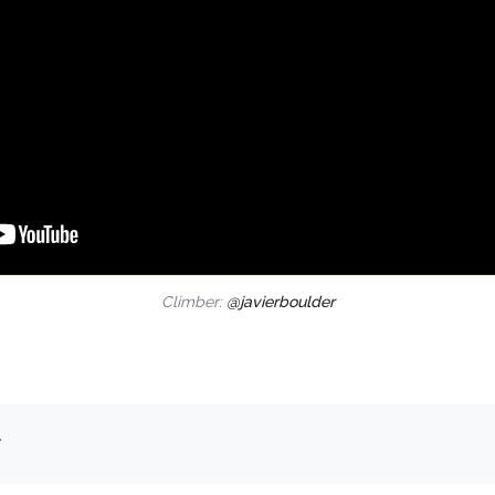
Climber:
@javierboulder
.