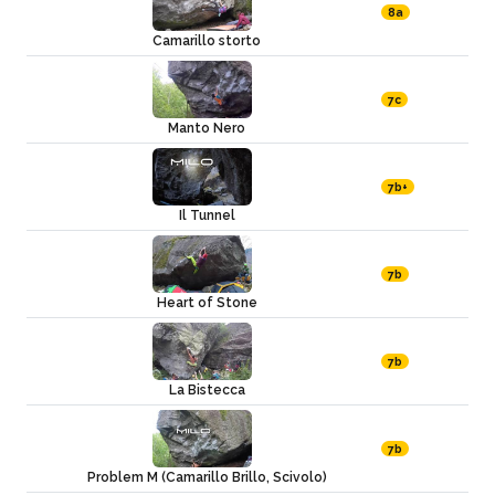
8a
Camarillo storto
7c
Manto Nero
7b+
Il Tunnel
7b
Heart of Stone
7b
La Bistecca
7b
Problem M (Camarillo Brillo, Scivolo)