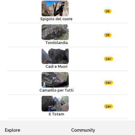
7b
Spigolo del cuore
7b
Tondolandia
7a+
Cadi e Muori
7a+
Camarillo per Tutti
7a+
Il Totem
Explore
Community