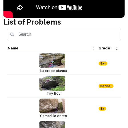
List of Problems
Name
Grade
8a+
La croce bianca
8a/8a+
Toy Boy
8a
Camarillo dritto