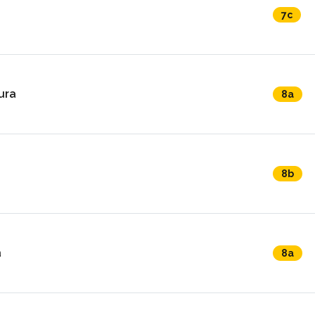
7c
ura
8a
8b
a
8a