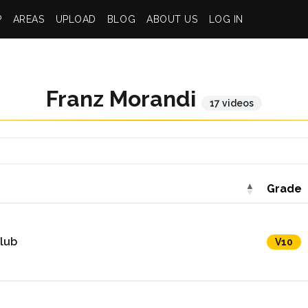
P
AREAS
UPLOAD
BLOG
ABOUT US
LOG IN
Franz Morandi
17 videos
Grade
lub
V10