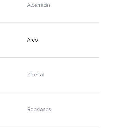
Albarracín
Arco
Zillertal
Rocklands