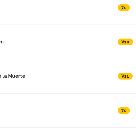
7c
em
V10
e la Muerte
V11
7c