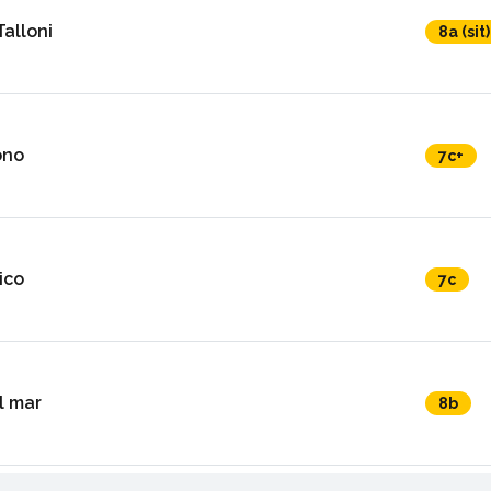
Talloni
8a (sit)
ono
7c+
ico
7c
l mar
8b