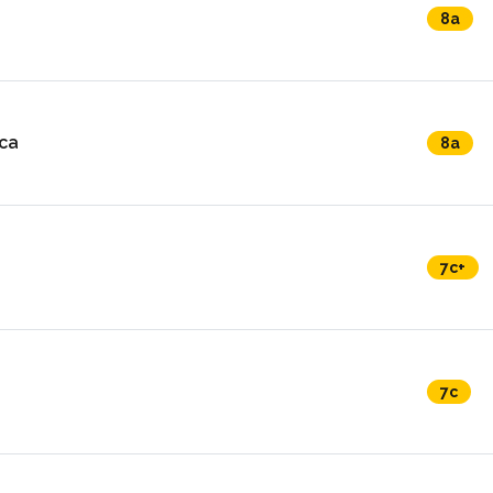
8a
ca
8a
7c+
7c