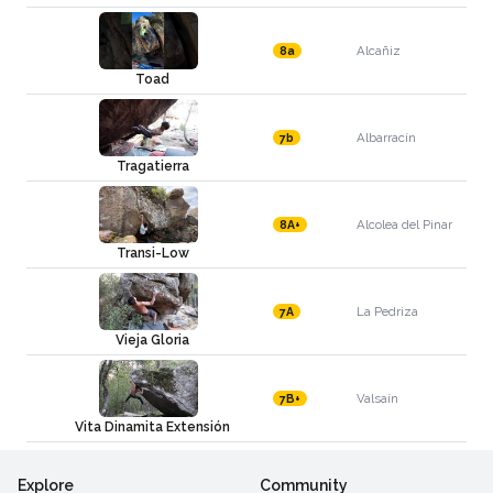
Alcañiz
8a
Toad
Albarracín
7b
Tragatierra
Alcolea del Pinar
8A+
Transi-Low
La Pedriza
7A
Vieja Gloria
Valsaín
7B+
Vita Dinamita Extensión
Explore
Community