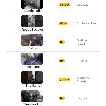
Zarzalejo
7c (sit)
Mundo Feliz
Alcolea del Pinar
8A/+
Redes Suciales
Castillo de
8a
Bayuela
Satori
El Cogul
8a
The Bullet
Castillo de
7c (sit)
Bayuela
The Game
Burguillo
8a
The Wendigo