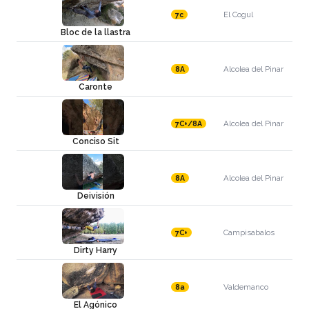
El Cogul
7c
Bloc de la llastra
Alcolea del Pinar
8A
Caronte
Alcolea del Pinar
7C+/8A
Conciso Sit
Alcolea del Pinar
8A
Deivisión
Campisabalos
7C+
Dirty Harry
Valdemanco
8a
El Agónico