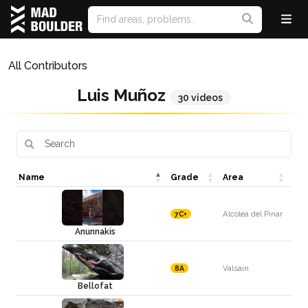
All Contributors
Luis Muñoz
30 videos
Name
Grade
Area
Alcolea del Pinar
7C+
Anunnakis
Valsaín
8A
Bellofat