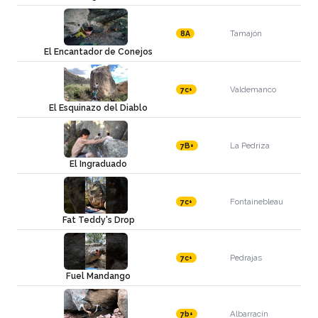
Tamajón
8A
El Encantador de Conejos
Valdemanco
7c+
El Esquinazo del Diablo
La Pedriza
7B+
El Ingraduado
Fontainebleau
7c+
Fat Teddy's Drop
Pedrajas
7c+
Fuel Mandango
Albarracín
7b+