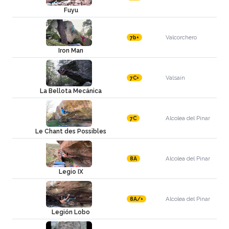
Fuyu
Valcorchero
7b+
Iron Man
Valsaín
7C+
La Bellota Mecánica
Alcolea del Pinar
7C
Le Chant des Possibles
Alcolea del Pinar
8A
Legio IX
Alcolea del Pinar
8A/+
Legión Lobo