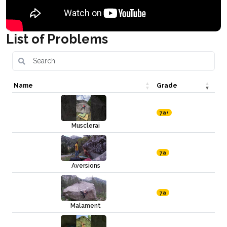
List of Problems
Name
Grade
7a+
Musclerai
7a
Aversions
7a
Malament