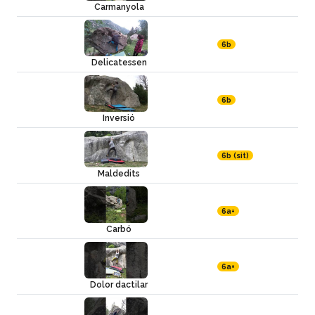
Carmanyola
6b
Delicatessen
6b
Inversió
6b (sit)
Maldedits
6a+
Carbó
6a+
Dolor dactilar