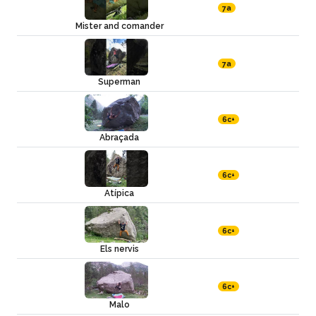
7a
Mister and comander
7a
Superman
6c+
Abraçada
6c+
Atípica
6c+
Els nervis
6c+
Malo