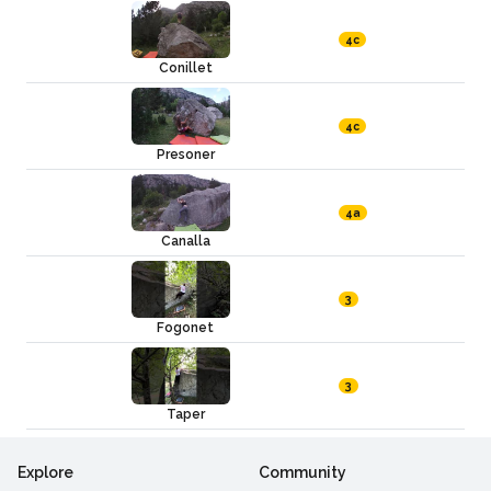
4c
Conillet
4c
Presoner
4a
Canalla
3
Fogonet
3
Taper
Explore
Community