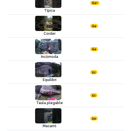
6a+
Típica
6a
Corder
6a
Incòmoda
5c
Equilibri
5c
Taula plegable
5a
Macarró