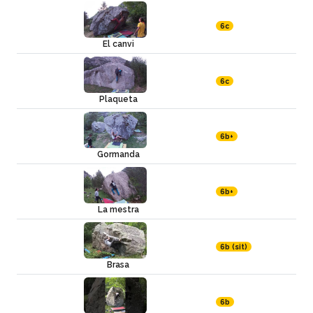
6c
El canvi
6c
Plaqueta
6b+
Gormanda
6b+
La mestra
6b (sit)
Brasa
6b