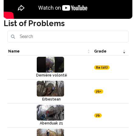
List of Problems
Name
Grade
8a (sit)
Dernière volonté
7b+
Erbestean
7b
Abenduak 21