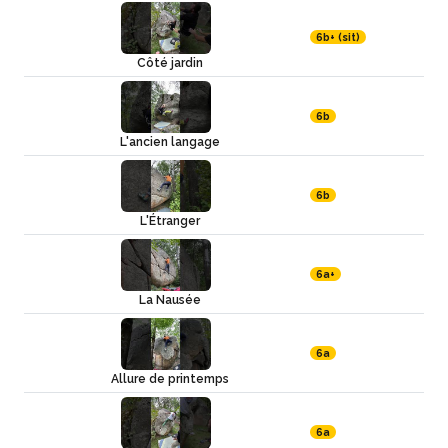
6b+ (sit)
Côté jardin
6b
L'ancien langage
6b
L'Étranger
6a+
La Nausée
6a
Allure de printemps
6a