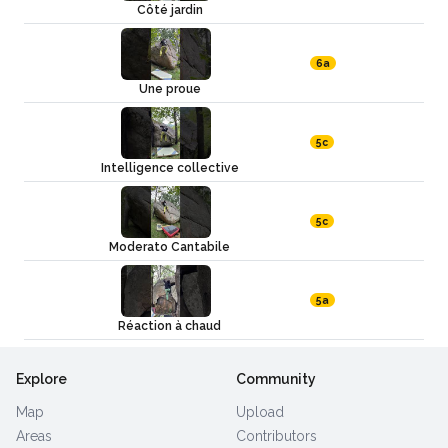
Côté jardin
6a
Une proue
5c
Intelligence collective
5c
Moderato Cantabile
5a
Réaction à chaud
Explore
Community
Map
Upload
Areas
Contributors