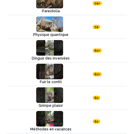
7a+
Pareidolia
7a
Physique quantique
6c+
Dingue des inversées
6c+
Fuir le confit
6c
Grimpe plaisir
6c
Méthodes en vacances