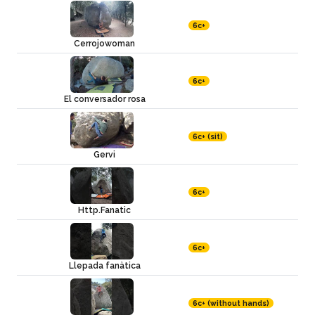
6c+
Cerrojowoman
6c+
El conversador rosa
6c+ (sit)
Gervi
6c+
Http.Fanatic
6c+
Llepada fanàtica
6c+ (without hands)