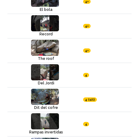
4+
El bola
4+
Record
4+
The roof
4
Del Jordi
4 (sit)
Dit del cofre
4
Rampas invertidas