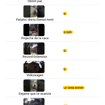
Obrint pas
5
Patata i dreta (Sense nom)
5 (sit)
Projecte de la caca
5
Record Extension
5
Volkswagen
4+ (only arete)
Dejame que te acaricie