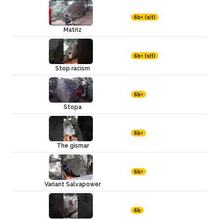
6b+ (sit)
Matriz
6b+ (sit)
Stop racism
6b+
Stopa
6b+
The gismar
6b+
Variant Salvapower
6b