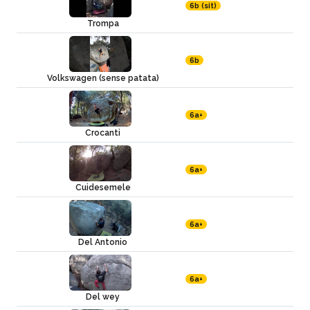
6b (sit)
Trompa
6b
Volkswagen (sense patata)
6a+
Crocanti
6a+
Cuidesemele
6a+
Del Antonio
6a+
Del wey