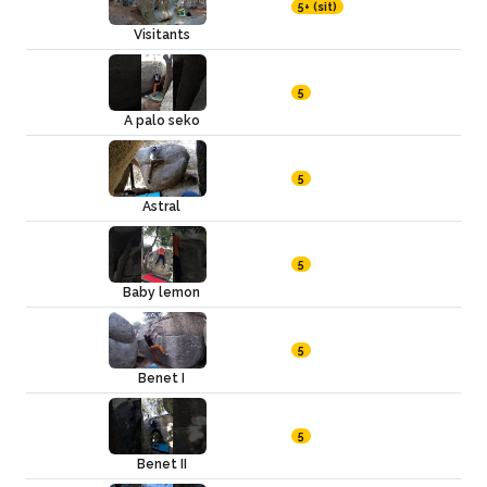
5+ (sit)
Visitants
5
A palo seko
5
Astral
5
Baby lemon
5
Benet I
5
Benet II