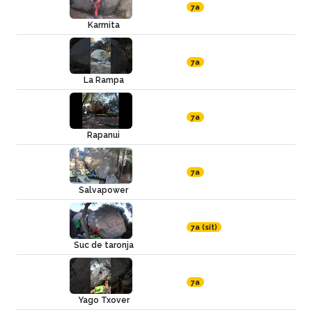
7a
Karmita
7a
La Rampa
7a
Rapanui
7a
Salvapower
7a (sit)
Suc de taronja
7a
Yago Txover