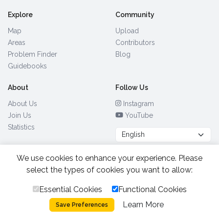
Explore
Community
Map
Upload
Areas
Contributors
Problem Finder
Blog
Guidebooks
About
Follow Us
About Us
Instagram
Join Us
YouTube
Statistics
We use cookies to enhance your experience. Please
Browse by Country
(28)
select the types of cookies you want to allow:
Essential Cookies
Functional Cookies
All Rights Reserved.
2026.
|
Learn More
Privacy Policy
Cookies
Save Preferences