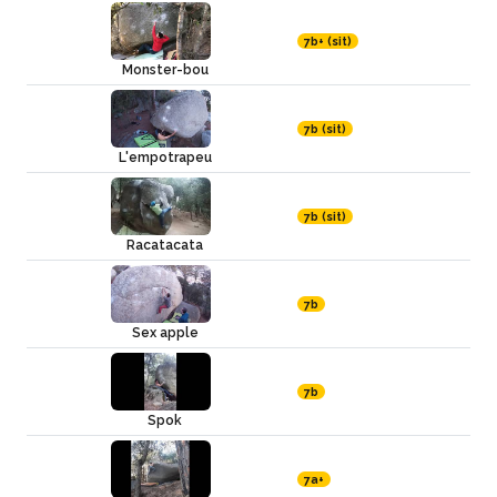
7b+ (sit)
Monster-bou
7b (sit)
L'empotrapeu
7b (sit)
Racatacata
7b
Sex apple
7b
Spok
7a+