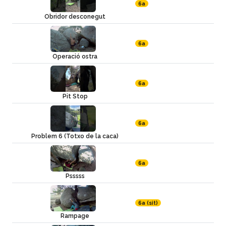
6a
Obridor desconegut
6a
Operació ostra
6a
Pit Stop
6a
Problem 6 (Totxo de la caca)
6a
Psssss
6a (sit)
Rampage