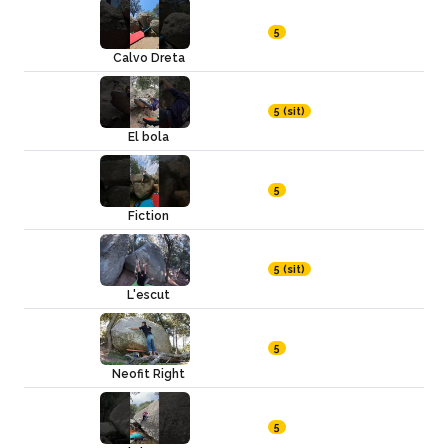
5
Calvo Dreta
5 (sit)
El bola
5
Fiction
5 (sit)
L'escut
5
Neofit Right
5