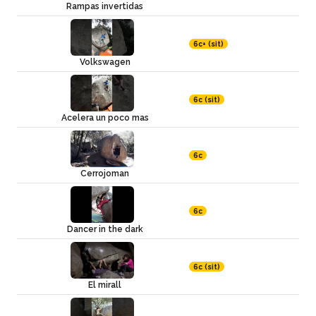
Rampas invertidas
6c+ (sit)
Volkswagen
6c (sit)
Acelera un poco mas
6c
Cerrojoman
6c
Dancer in the dark
6c (sit)
El mirall