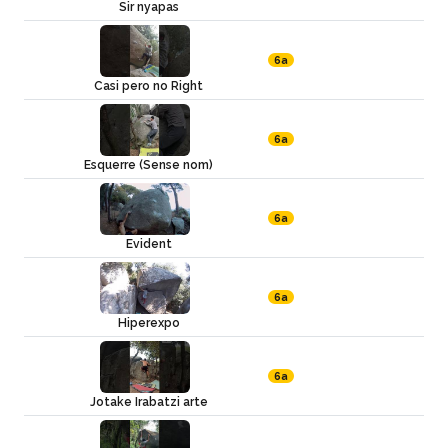
Sir nyapas
6a
Casi pero no Right
6a
Esquerre (Sense nom)
6a
Evident
6a
Hiperexpo
6a
Jotake Irabatzi arte