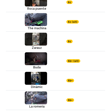
6c
Roca puente
6c (sit)
The machina
6c
Zarauz
6b+ (sit)
Buda
6b+
Dinàmic
6b+
La romeria