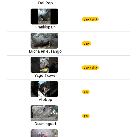
Del Pep
7a+ (sit)
Frankispain
7a+
Lucha en el fango
7a+ (sit)
Yago Txover
7a
Alebop
7a
Dusminguet