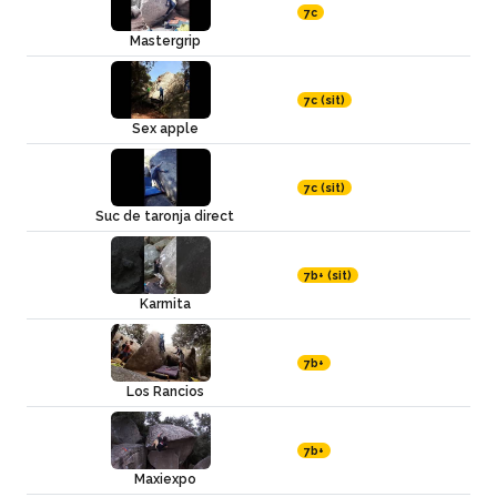
7c
Mastergrip
7c (sit)
Sex apple
7c (sit)
Suc de taronja direct
7b+ (sit)
Karmita
7b+
Los Rancios
7b+
Maxiexpo