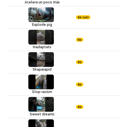
Acelera un poco más
6b (sit)
Explode pig
6b
Inadaptats
6b
Skaparapid
6b
Stop racism
6b
Sweet dreams