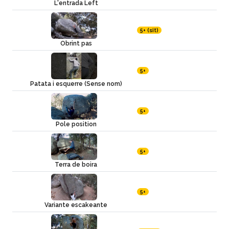
L'entrada Left
5+ (sit)
Obrint pas
5+
Patata i esquerre (Sense nom)
5+
Pole position
5+
Terra de boira
5+
Variante escakeante