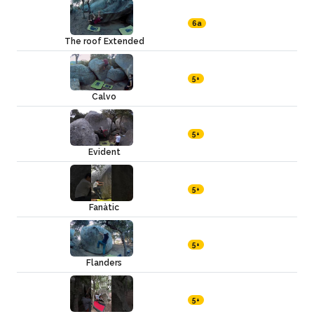
6a
The roof Extended
5+
Calvo
5+
Evident
5+
Fanàtic
5+
Flanders
5+