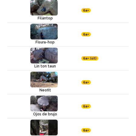
6a+
Filàntop
6a+
Fisura-hop
6a+ (sit)
Lin ton taun
6a+
Neofit
6a+
Ojos de brujo
6a+