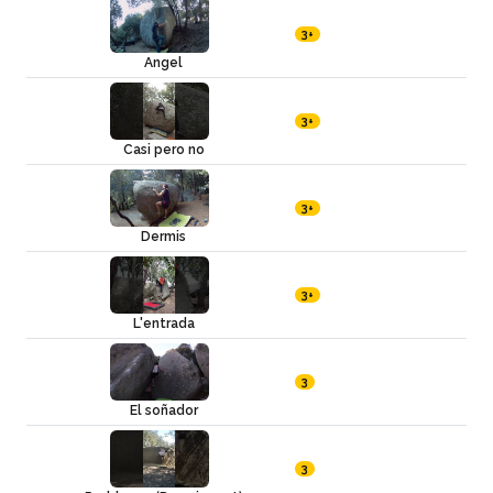
3+
Angel
3+
Casi pero no
3+
Dermis
3+
L'entrada
3
El soñador
3