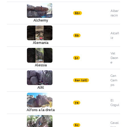
Albar
6b+
racín
Alchemy
Alcañ
6b
iz
Alemania
Val
Daon
5c
e
Alessia
Can
Cam
6a+ (sit)
ps
Alfil
El
7a
Cogul
Alfons a la dreta
Caval
6c