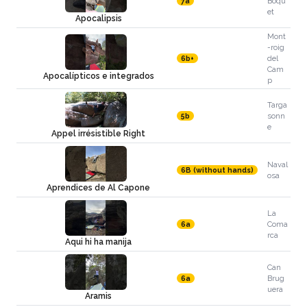
Boqu
7a
et
Apocalipsis
Mont
-roig
del
6b+
Cam
Apocalípticos e integrados
p
Targa
sonn
5b
e
Appel irrésistible Right
Naval
6B (without hands)
osa
Aprendices de Al Capone
La
Coma
6a
rca
Aqui hi ha manija
Can
Brug
6a
uera
Aramis