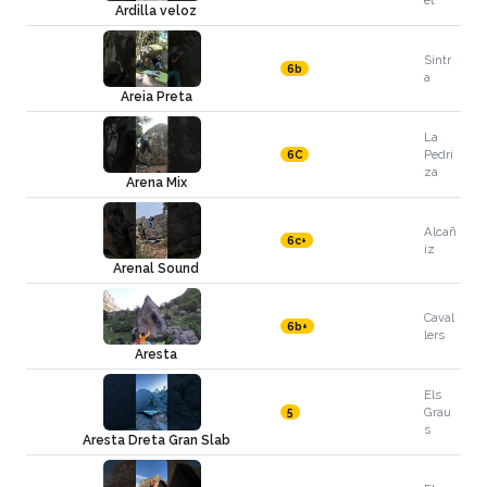
et
Ardilla veloz
Sintr
6b
a
Areia Preta
La
Pedri
6C
za
Arena Mix
Alcañ
6c+
iz
Arenal Sound
Caval
6b+
lers
Aresta
Els
Grau
5
s
Aresta Dreta Gran Slab