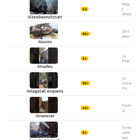
Magi
c
6a
Wood
Altersheimsitztart
Zarz
6b+
alejo
Aluvion
La
6c
Riba
Amadeu
La
Coma
6b+
rca
Amagatall esquerra
Alcañ
7a+
iz
Amanecer
Fonta
inebl
6c
eau