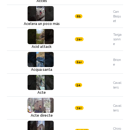
Accés
Can
Boqu
6b
et
Acelera un poco más
Targa
sonn
7a+
e
Acid attack
Brion
6a+
e
Acqua santa
Caval
5a
lers
Acte
Caval
7a+
lers
Acte directe
Chiro