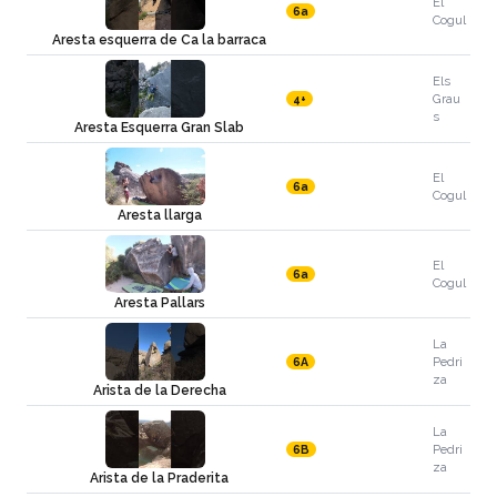
El
6a
Cogul
Aresta esquerra de Ca la barraca
Els
Grau
4+
s
Aresta Esquerra Gran Slab
El
6a
Cogul
Aresta llarga
El
6a
Cogul
Aresta Pallars
La
Pedri
6A
za
Arista de la Derecha
La
Pedri
6B
za
Arista de la Praderita