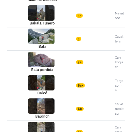
Baile de mulatas
Naval
5+
osa
Bakala Tunero
Caval
3
lers
Bala
Can
Boqu
7a
et
Bala perdida
Targa
sonn
6c+
e
Balcó
Salva
neble
6b
au
Baldrich
Can