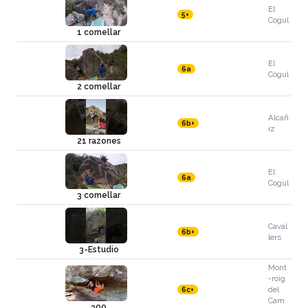
El
5+
Cogul
1 comellar
El
6a
Cogul
2 comellar
Alcañ
6b+
iz
21 razones
El
6a
Cogul
3 comellar
Caval
6b+
lers
3-Estudio
Mont
-roig
del
6c+
Cam
300