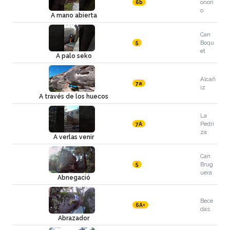
onori
6b
o
A mano abierta
Can
Boqu
5
et
A palo seko
Alcañ
7a
iz
A través de los huecos
La
Pedri
7A
za
A verlas venir
Can
Brug
5
uera
Abnegació
Bece
6A+
das
Abrazador