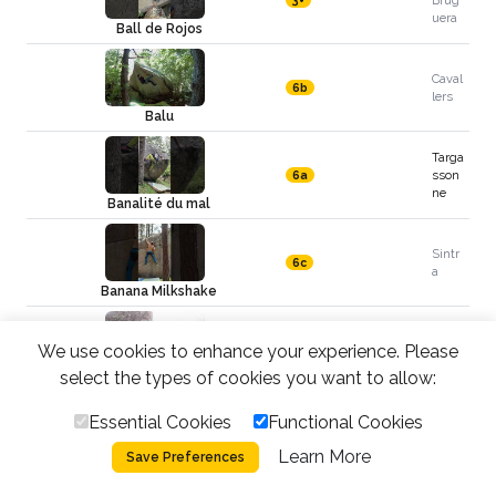
Brug
3+
uera
Ball de Rojos
Caval
6b
lers
Balu
Targa
sson
6a
ne
Banalité du mal
Sintr
6c
a
Banana Milkshake
Targa
We use cookies to enhance your experience. Please
sonn
6b
e
select the types of cookies you want to allow:
Bang bang
Essential Cookies
Functional Cookies
Zarz
6c+
alejo
Learn More
Save Preferences
Barearenosina