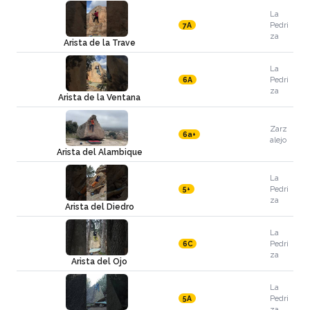
La
Pedri
7A
za
Arista de la Trave
La
Pedri
6A
za
Arista de la Ventana
Zarz
6a+
alejo
Arista del Alambique
La
Pedri
5+
za
Arista del Diedro
La
Pedri
6C
za
Arista del Ojo
La
Pedri
5A
za