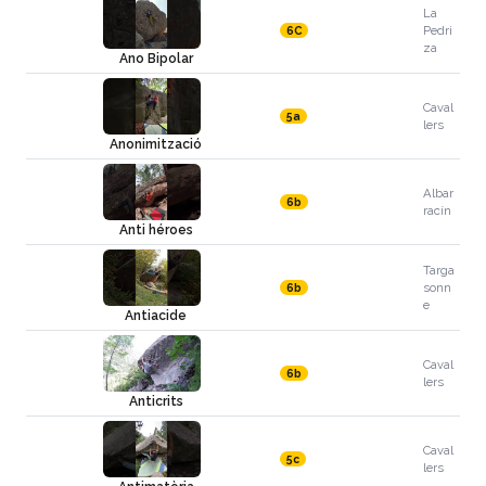
La
Pedri
6C
za
Ano Bipolar
Caval
5a
lers
Anonimització
Albar
6b
racín
Anti héroes
Targa
sonn
6b
e
Antiacide
Caval
6b
lers
Anticrits
Caval
5c
lers