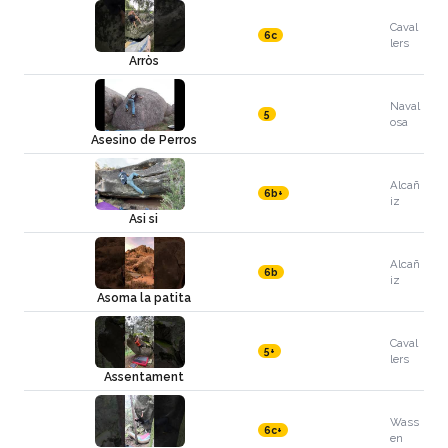
Caval
6c
lers
Arròs
Naval
5
osa
Asesino de Perros
Alcañ
6b+
iz
Asi si
Alcañ
6b
iz
Asoma la patita
Caval
5+
lers
Assentament
Wass
6c+
en