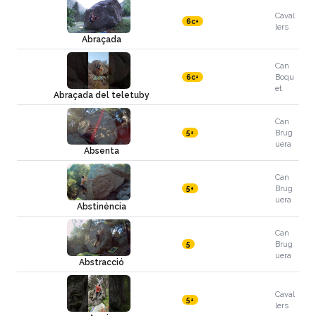
Caval
6c+
lers
Abraçada
Can
Boqu
6c+
et
Abraçada del teletuby
Can
Brug
5+
uera
Absenta
Can
Brug
5+
uera
Abstinència
Can
Brug
5
uera
Abstracció
Caval
5+
lers