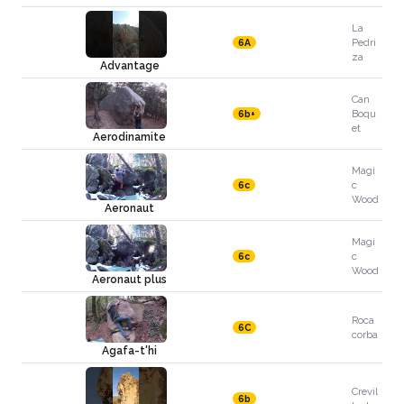
La
Pedri
6A
za
Advantage
Can
Boqu
6b+
et
Aerodinamite
Magi
c
6c
Wood
Aeronaut
Magi
c
6c
Wood
Aeronaut plus
Roca
6C
corba
Agafa-t'hi
Crevil
6b