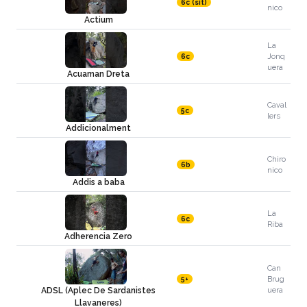
6c (sit)
nico
Actium
La
Jonq
6c
uera
Acuaman Dreta
Caval
5c
lers
Addicionalment
Chiro
6b
nico
Addis a baba
La
6c
Riba
Adherencia Zero
Can
Brug
5+
uera
ADSL (Aplec De Sardanistes
Llavaneres)