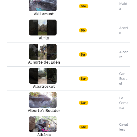
Mald
6b+
à
Aki i amunt
Ahed
6b
o
Al filo
Alcañ
6a
iz
Al norte del Edén
Can
Boqu
6a+
et
Albatroskot
La
Coma
6a+
rca
Alberto's Boulder
Caval
6b+
lers
Albània