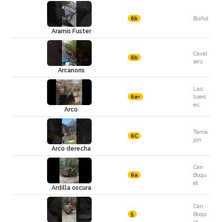
Buñol
6b
Aramis Fuster
Caval
6b
lers
Arcanons
Las
tuerc
6a+
es
Arco
Tama
6C
jón
Arco derecha
Can
Boqu
6a
et
Ardilla oscura
Can
Boqu
5