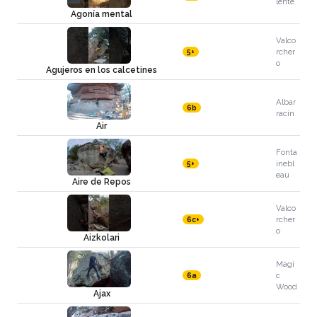
lente
Agonía mental
Valco
rcher
5+
o
Agujeros en los calcetines
Albar
6b
racín
Air
Fonta
inebl
5+
eau
Aire de Repos
Valco
rcher
6c+
o
Aizkolari
Magi
c
6a
Wood
Ajax