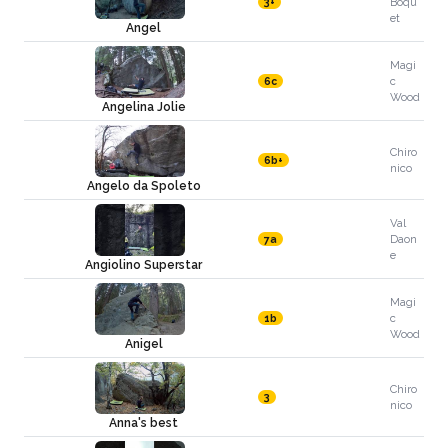
Boqu
3+
et
Angel
Magi
c
6c
Wood
Angelina Jolie
Chiro
6b+
nico
Angelo da Spoleto
Val
Daon
7a
e
Angiolino Superstar
Magi
c
1b
Wood
Anigel
Chiro
3
nico
Anna's best