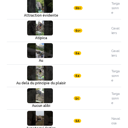
Targa
sonn
6b+
e
Attraction évidente
Caval
6c+
lers
Atípica
Caval
6a
lers
Au
Targa
sonn
6a
e
Au delà du principie du plaisir
Targa
sonn
5c
e
Aucun alibi
Naval
6A
osa