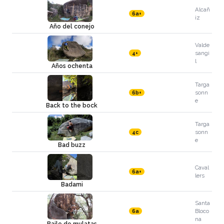
Alcañ
6a+
iz
Año del conejo
Valde
sangi
4+
l
Años ochenta
Targa
sonn
6b+
e
Back to the bock
Targa
sonn
4c
e
Bad buzz
Caval
6a+
lers
Badami
Santa
Bloco
6a
na