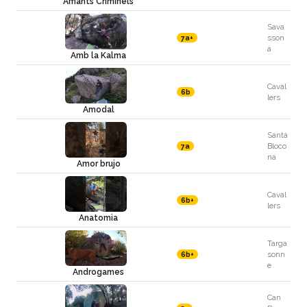
Amants Criminels
Sava
sson
7a+
a
Amb la Kalma
Caval
6b
lers
Amodal
Santa
Bloco
7a
na
Amor brujo
Caval
6b+
lers
Anatomia
Targa
sonn
6b+
e
Androgames
Can