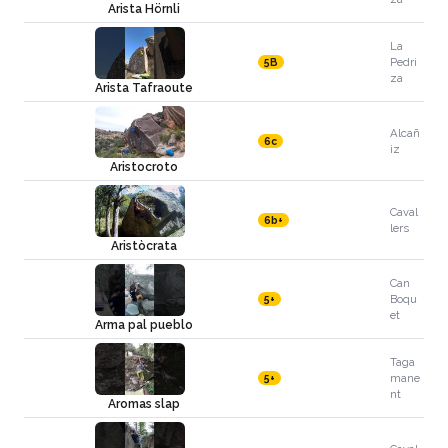
Arista Hörnli
La
Pedri
5B
za
Arista Tafraoute
Alcañ
6c
iz
Aristocroto
Caval
6b+
lers
Aristòcrata
Can
Boqu
5+
et
Arma pal pueblo
Taga
mane
5+
nt
Aromas slap