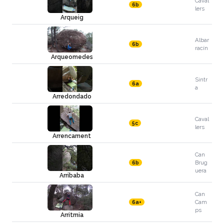
Caval
6b
lers
Arqueig
Albar
6b
racín
Arqueomedes
Sintr
6a
a
Arredondado
Caval
5c
lers
Arrencament
Can
Brug
6b
uera
Arribaba
Can
Cam
6a+
ps
Arritmia