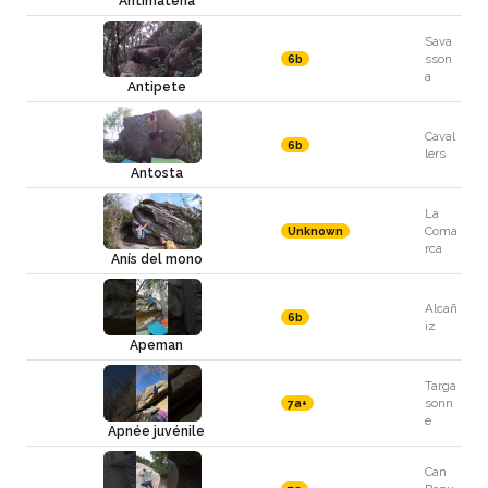
Antimatèria
Sava
sson
6b
a
Antipete
Caval
6b
lers
Antosta
La
Coma
Unknown
rca
Anís del mono
Alcañ
6b
iz
Apeman
Targa
sonn
7a+
e
Apnée juvénile
Can