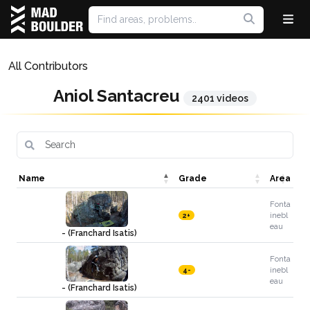
All Contributors
Aniol Santacreu
2401 videos
Name
Grade
Area
Fonta
inebl
2+
eau
- (Franchard Isatis)
Fonta
inebl
4-
eau
- (Franchard Isatis)