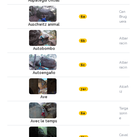
Aupategui Oxtias
Can
Brug
6a
uera
Auschwitz animal
Albar
6b
racín
Autobombo
Albar
6c
racín
Autoengaño
Alcañ
7a+
iz
Ave
Targa
sonn
6a
e
Avec le temps
Caval