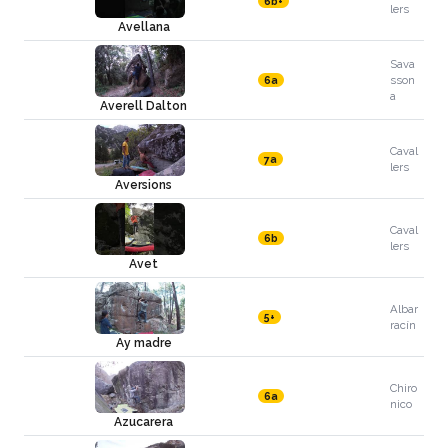
6b+
lers
Avellana
Sava
sson
6a
a
Averell Dalton
Caval
7a
lers
Aversions
Caval
6b
lers
Avet
Albar
5+
racín
Ay madre
Chiro
6a
nico
Azucarera